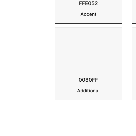
FFE052
Accent
0080FF
Additional