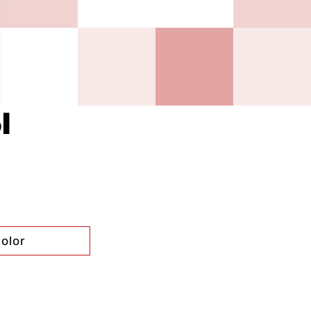
ы
olor