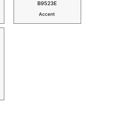
B9523E
Accent