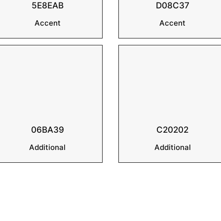
5E8EAB
D08C37
Accent
Accent
06BA39
C20202
Additional
Additional