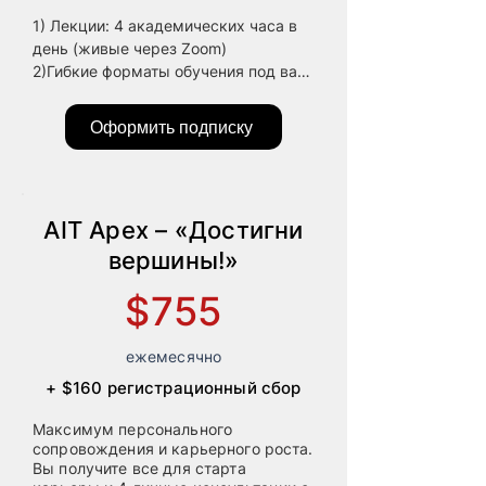
1) Лекции: 4 академических часа в 
день (живые через Zoom)

2)Гибкие форматы обучения под ваш 
ритм + разбор задач и консультации

3) Групповые консультации 
Оформить подписку
ежедневно (живые через Zoom)

4) Дополнительная работа с 
материалами: 2 академических часа 
в день

AIT Apex – «Достигни
5) Общий объем программы: 1920 
академических часов

вершины!»
6) Краткие видео по ключевым 
$755
темам с фокусом на главное

7) Практика на реальных проектах 
школы или у партнёров в США, 
ежемесячно
Германии, ЕС, Израиле

+ $160 регистрационный сбор
8) Учебная лицензия на IntelliJ IDEA

9) Учебная лицензия от Google

Максимум персонального
10) Учебная лицензия от Microsoft

сопровождения и карьерного роста.
11) Учебная лицензия от Jira: доступ 
Вы получите все для старта
к премиум-версии и функционалу на 