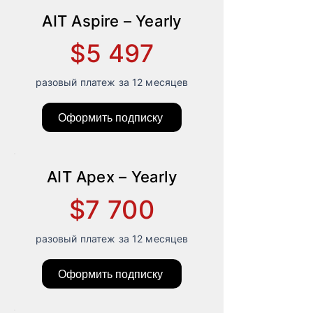
подготовке к собеседованиям

16) Удобное расписание лекций для 
AIT Aspire – Yearly
обучения из любой точки мира

$5 497
17) Преподаватели – практикующие 
специалисты в своих отраслях

18) Модуль изучения немецкого 
разовый платеж за 12 месяцев
языка с преподавателями

19) 4 персональные консультации в 
Оформить подписку
месяц

20) Индивидуальный карьерный 
трек (персональный коучинг и 
разбор карьерной стратегии)

AIT Apex – Yearly
21) Доступ к закрытым мастер-
классам и вебинарам от ведущих 
$7 700
экспертов индустрии
разовый платеж за 12 месяцев
Оформить подписку