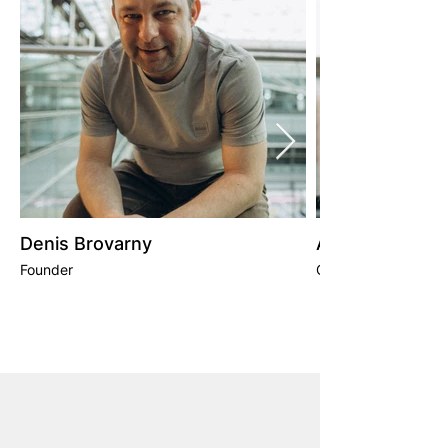
Denis Brovarny
Anzhela Husei
Founder
Commercial director