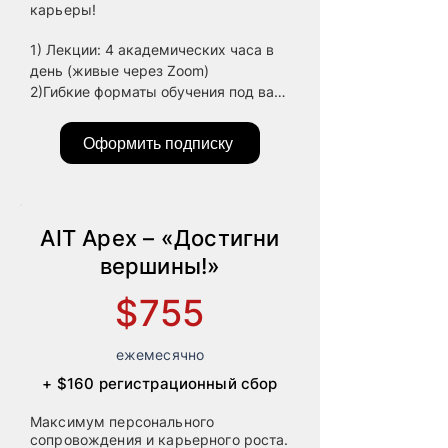
карьеры!
1) Лекции: 4 академических часа в 
день (живые через Zoom)

2)Гибкие форматы обучения под ваш 
ритм + разбор задач и консультации

3) Групповые консультации 
Оформить подписку
ежедневно (живые через Zoom)

4) Дополнительная работа с 
материалами: 2 академических часа 
в день

AIT Apex – «Достигни
5) Общий объем программы: 1920 
академических часов

вершины!»
6) Краткие видео по ключевым 
$755
темам с фокусом на главное

7) Практика на реальных проектах 
школы или у партнёров в США, 
ежемесячно
Германии, ЕС, Израиле

+ $160 регистрационный сбор
8) Учебная лицензия на IntelliJ IDEA

9) Учебная лицензия от Google

Максимум персонального
10) Учебная лицензия от Microsoft

сопровождения и карьерного роста.